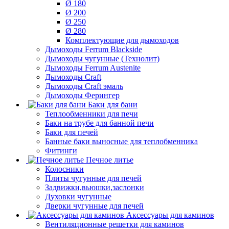
Ø 180
Ø 200
Ø 250
Ø 280
Комплектующие для дымоходов
Дымоходы Ferrum Blackside
Дымоходы чугунные (Технолит)
Дымоходы Ferrum Austenite
Дымоходы Craft
Дымоходы Craft эмаль
Дымоходы Ферингер
Баки для бани
Теплообменники для печи
Баки на трубе для банной печи
Баки для печей
Банные баки выносные для теплобменника
Фитинги
Печное литье
Колосники
Плиты чугунные для печей
Задвижки,вьюшки,заслонки
Духовки чугунные
Дверки чугунные для печей
Аксессуары для каминов
Вентиляционные решетки для каминов