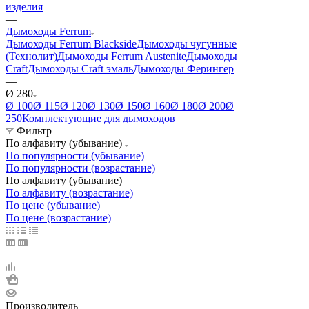
изделия
—
Дымоходы Ferrum
Дымоходы Ferrum Blackside
Дымоходы чугунные
(Технолит)
Дымоходы Ferrum Austenite
Дымоходы
Craft
Дымоходы Craft эмаль
Дымоходы Ферингер
—
Ø 280
Ø 100
Ø 115
Ø 120
Ø 130
Ø 150
Ø 160
Ø 180
Ø 200
Ø
250
Комплектующие для дымоходов
Фильтр
По алфавиту (убывание)
По популярности (убывание)
По популярности (возрастание)
По алфавиту (убывание)
По алфавиту (возрастание)
По цене (убывание)
По цене (возрастание)
Производитель