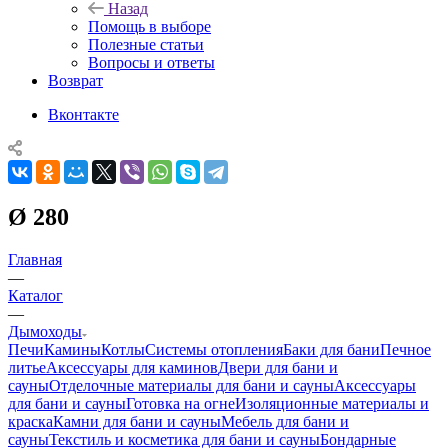
Назад
Помощь в выборе
Полезные статьи
Вопросы и ответы
Возврат
Вконтакте
Ø 280
Главная
—
Каталог
—
Дымоходы
Печи
Камины
Котлы
Системы отопления
Баки для бани
Печное
литье
Аксессуары для каминов
Двери для бани и
сауны
Отделочные материалы для бани и сауны
Аксессуары
для бани и сауны
Готовка на огне
Изоляционные материалы и
краска
Камни для бани и сауны
Мебель для бани и
сауны
Текстиль и косметика для бани и сауны
Бондарные