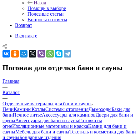
Назад
Помощь в выборе
Полезные статьи
Вопросы и ответы
Возврат
Вконтакте
Погонаж для отделки бани и сауны
Главная
—
Каталог
—
Отделочные материалы для бани и сауны
Печи
Камины
Котлы
Системы отопления
Дымоходы
Баки для
бани
Печное литье
Аксессуары для каминов
Двери для бани и
сауны
Аксессуары для бани и сауны
Готовка на
огне
Изоляционные материалы и краска
Камни для бани и
сауны
Мебель для бани и сауны
Текстиль и косметика для бани
и сауны
Бондарные изделия