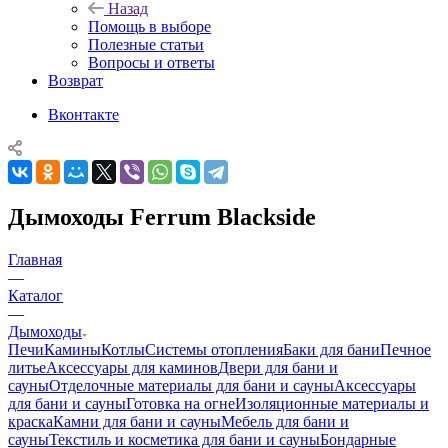
Назад
Помощь в выборе
Полезные статьи
Вопросы и ответы
Возврат
Вконтакте
Дымоходы Ferrum Blackside
Главная
—
Каталог
—
Дымоходы
Печи
Камины
Котлы
Системы отопления
Баки для бани
Печное
литье
Аксессуары для каминов
Двери для бани и
сауны
Отделочные материалы для бани и сауны
Аксессуары
для бани и сауны
Готовка на огне
Изоляционные материалы и
краска
Камни для бани и сауны
Мебель для бани и
сауны
Текстиль и косметика для бани и сауны
Бондарные