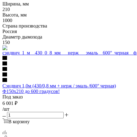
Ширина, мм
210
Высота, мм
1000
Страна производства
Россия
Диаметр дымохода
150
Сэндвич 1,0м (430/0,8 мм + нерж / эмаль /600° черная)
Ф150х210 до 600 градусов!
Под заказ
6 001
₽
/шт
В корзину