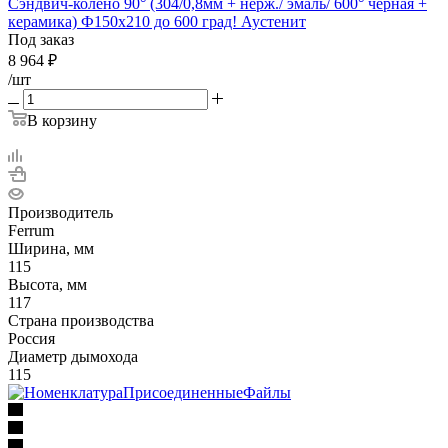
Сэндвич-колено 90° (304/0,8мм + нерж./ эмаль/ 600° черная +
керамика) Ф150х210 до 600 град! Аустенит
Под заказ
8 964
₽
/шт
В корзину
Производитель
Ferrum
Ширина, мм
115
Высота, мм
117
Страна производства
Россия
Диаметр дымохода
115