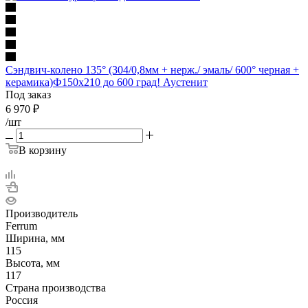
Сэндвич-колено 135° (304/0,8мм + нерж./ эмаль/ 600° черная +
керамика)Ф150х210 до 600 град! Аустенит
Под заказ
6 970
₽
/шт
В корзину
Производитель
Ferrum
Ширина, мм
115
Высота, мм
117
Страна производства
Россия