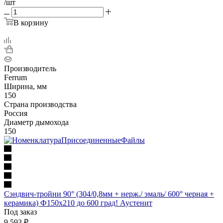
/шт
В корзину
Производитель
Ferrum
Ширина, мм
150
Страна производства
Россия
Диаметр дымохода
150
Сэндвич-тройни 90° (304/0,8мм + нерж./ эмаль/ 600° черная +
керамика) Ф150х210 до 600 град! Аустенит
Под заказ
9 593
₽