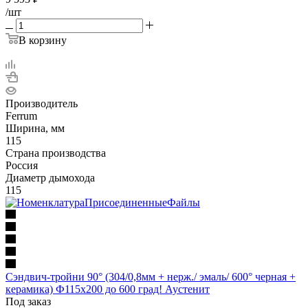
/шт
В корзину
Производитель
Ferrum
Ширина, мм
115
Страна производства
Россия
Диаметр дымохода
115
Сэндвич-тройни 90° (304/0,8мм + нерж./ эмаль/ 600° черная +
керамика) Ф115х200 до 600 град! Аустенит
Под заказ