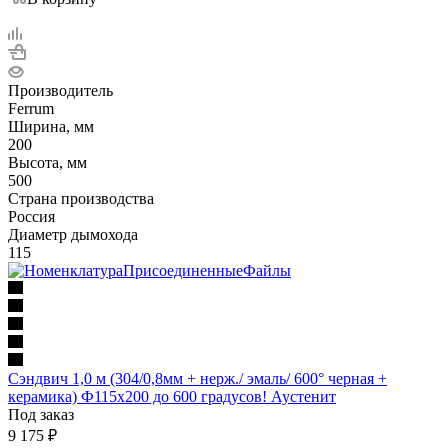
Производитель
Ferrum
Ширина, мм
200
Высота, мм
500
Страна производства
Россия
Диаметр дымохода
115
Сэндвич 1,0 м (304/0,8мм + нерж./ эмаль/ 600° черная +
керамика) Ф115х200 до 600 градусов! Аустенит
Под заказ
9 175
₽