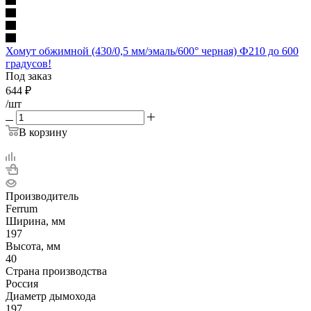
Хомут обжимной (430/0,5 мм/эмаль/600° черная) Ф210 до 600
градусов!
Под заказ
644
₽
/шт
В корзину
Производитель
Ferrum
Ширина, мм
197
Высота, мм
40
Страна производства
Россия
Диаметр дымохода
197