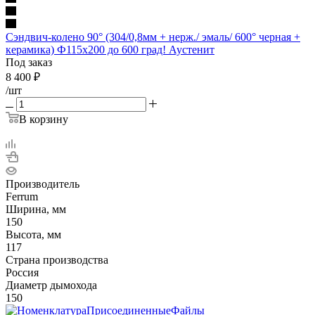
Сэндвич-колено 90° (304/0,8мм + нерж./ эмаль/ 600° черная +
керамика) Ф115х200 до 600 град! Аустенит
Под заказ
8 400
₽
/шт
В корзину
Производитель
Ferrum
Ширина, мм
150
Высота, мм
117
Страна производства
Россия
Диаметр дымохода
150