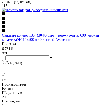
Диаметр дымохода
115
Сэндвич-колено 135° (304/0,8мм + нерж./ эмаль/ 600° черная +
керамика)Ф115х200 до 600 град! Аустенит
Под заказ
6 761
₽
/шт
В корзину
Производитель
Ferrum
Ширина, мм
200
Высота, мм