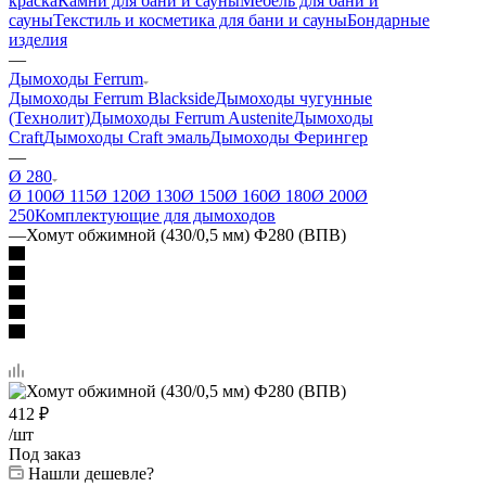
краска
Камни для бани и сауны
Мебель для бани и
сауны
Текстиль и косметика для бани и сауны
Бондарные
изделия
—
Дымоходы Ferrum
Дымоходы Ferrum Blackside
Дымоходы чугунные
(Технолит)
Дымоходы Ferrum Austenite
Дымоходы
Craft
Дымоходы Craft эмаль
Дымоходы Ферингер
—
Ø 280
Ø 100
Ø 115
Ø 120
Ø 130
Ø 150
Ø 160
Ø 180
Ø 200
Ø
250
Комплектующие для дымоходов
—
Хомут обжимной (430/0,5 мм) Ф280 (ВПВ)
412
₽
/шт
Под заказ
Нашли дешевле?