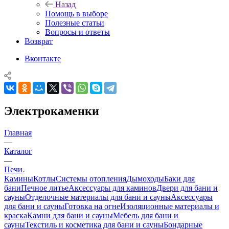
Назад
Помощь в выборе
Полезные статьи
Вопросы и ответы
Возврат
Вконтакте
Электрокаменки
Главная
—
Каталог
—
Печи
Камины
Котлы
Системы отопления
Дымоходы
Баки для
бани
Печное литье
Аксессуары для каминов
Двери для бани и
сауны
Отделочные материалы для бани и сауны
Аксессуары
для бани и сауны
Готовка на огне
Изоляционные материалы и
краска
Камни для бани и сауны
Мебель для бани и
сауны
Текстиль и косметика для бани и сауны
Бондарные