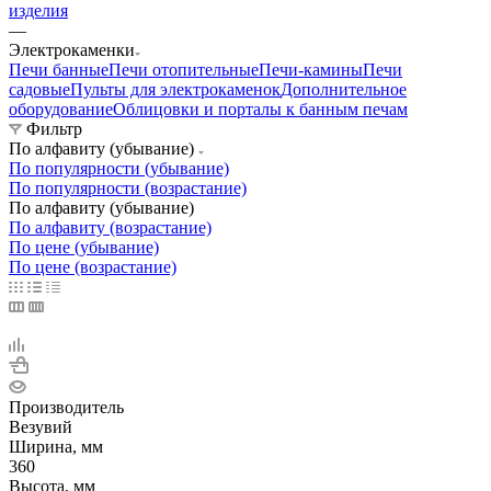
изделия
—
Электрокаменки
Печи банные
Печи отопительные
Печи-камины
Печи
садовые
Пульты для электрокаменок
Дополнительное
оборудование
Облицовки и порталы к банным печам
Фильтр
По алфавиту (убывание)
По популярности (убывание)
По популярности (возрастание)
По алфавиту (убывание)
По алфавиту (возрастание)
По цене (убывание)
По цене (возрастание)
Производитель
Везувий
Ширина, мм
360
Высота, мм