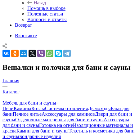
Назад
Помощь в выборе
Полезные статьи
Вопросы и ответы
Возврат
Вконтакте
Вешалки и полочки для бани и сауны
Главная
—
Каталог
—
Мебель для бани и сауны
Печи
Камины
Котлы
Системы отопления
Дымоходы
Баки для
бани
Печное литье
Аксессуары для каминов
Двери для бани и
сауны
Отделочные материалы для бани и сауны
Аксессуары
для бани и сауны
Готовка на огне
Изоляционные материалы и
краска
Камни для бани и сауны
Текстиль и косметика для бани
и сауны
Бондарные изделия