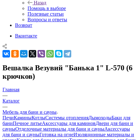
Назад
Помощь в выборе
Полезные статьи
Вопросы и ответы
Возврат
Вконтакте
Вешалка Везувий "Банька 1" L-570 (6
крючков)
Главная
—
Каталог
—
Мебель для бани и сауны
Печи
Камины
Котлы
Системы отопления
Дымоходы
Баки для
бани
Печное литье
Аксессуары для каминов
Двери для бани и
сауны
Отделочные материалы для бани и сауны
Аксессуары
для бани и сауны
Готовка на огне
Изоляционные материалы и