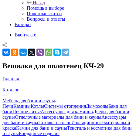
Назад
Помощь в выборе
Полезные статьи
Вопросы и ответы
Возврат
Вконтакте
Вешалка для полотенец КЧ-29
Главная
—
Каталог
—
Мебель для бани и сауны
Печи
Камины
Котлы
Системы отопления
Дымоходы
Баки для
бани
Печное литье
Аксессуары для каминов
Двери для бани и
сауны
Отделочные материалы для бани и сауны
Аксессуары
для бани и сауны
Готовка на огне
Изоляционные материалы и
краска
Камни для бани и сауны
Текстиль и косметика для бани
и сауны
Бондарные изделия