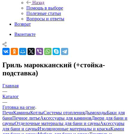
Назад
Помощь в выборе
Полезные статьи
Вопросы и ответы
Возврат
Вконтакте
Гриль марокканский (+стойка-
подставка)
Главная
—
Каталог
—
Готовка на огне
Печи
Камины
Котлы
Системы отопления
Дымоходы
Баки для
бани
Печное литье
Аксессуары для каминов
Двери для бани и
сауны
Отделочные материалы для бани и сауны
Аксессуары
для бани и сауны
Изоляционные материалы и краска
Камни