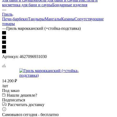
для бани и сауны
Мебель для бани и сауны
Текстиль и
косметика для бани и сауны
Бондарные изделия
—
Гриль
Печи-барбекю
Тандыры
Мангалы
Казаны
Сопутствующие
товары
—
Гриль марокканский (+стойка-подставка)
Артикул:
4627096931030
14 200
₽
/шт
Под заказ
Нашли дешевле?
Подписаться
Рассчитать доставку
Самовывоз сегодня - бесплатно