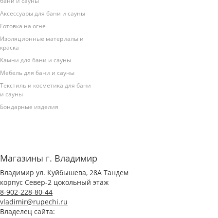
бани и сауны
Аксессуары для бани и сауны
Готовка на огне
Изоляционные материалы и
краска
Камни для бани и сауны
Мебель для бани и сауны
Текстиль и косметика для бани
и сауны
Бондарные изделия
Магазины г. Владимир
Владимир ул. Куйбышева, 28А Тандем
корпус Север-2 цокольный этаж
8-902-228-80-44
vladimir@rupechi.ru
Владелец сайта: