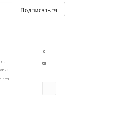
Подписаться
8-911-501-51-45
tmo@rupechi.ru
аты
тавки
 товар
т