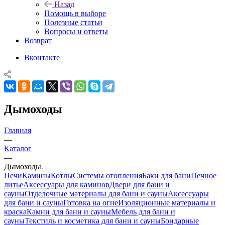
Назад
Помощь в выборе
Полезные статьи
Вопросы и ответы
Возврат
Вконтакте
Дымоходы
Главная
—
Каталог
—
Дымоходы
Печи
Камины
Котлы
Системы отопления
Баки для бани
Печное
литье
Аксессуары для каминов
Двери для бани и
сауны
Отделочные материалы для бани и сауны
Аксессуары
для бани и сауны
Готовка на огне
Изоляционные материалы и
краска
Камни для бани и сауны
Мебель для бани и
сауны
Текстиль и косметика для бани и сауны
Бондарные