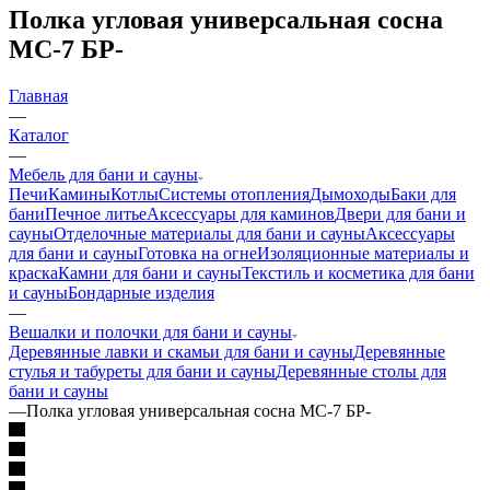
Полка угловая универсальная сосна
МС-7 БР-
Главная
—
Каталог
—
Мебель для бани и сауны
Печи
Камины
Котлы
Системы отопления
Дымоходы
Баки для
бани
Печное литье
Аксессуары для каминов
Двери для бани и
сауны
Отделочные материалы для бани и сауны
Аксессуары
для бани и сауны
Готовка на огне
Изоляционные материалы и
краска
Камни для бани и сауны
Текстиль и косметика для бани
и сауны
Бондарные изделия
—
Вешалки и полочки для бани и сауны
Деревянные лавки и скамьи для бани и сауны
Деревянные
стулья и табуреты для бани и сауны
Деревянные столы для
бани и сауны
—
Полка угловая универсальная сосна МС-7 БР-