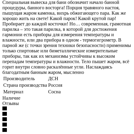
Специальная вывеска для бани обозначит начало банной
процедуры, банного восторга! Порция травяного настоя,
пышущая жаром каменка, вихрь обжигающего пара. Как же
хорошо жить на свете! Какой парок! Какой крутой пар!
Пробирает до каждой косточки! Но… современная, грамотная
парилка – это такая парилка, в которой для достижения
гармонии есть приборы для измерения температуры и
влажности, или два прибора в одном - термогигрометр. В
парной же (с точки зрения техники безопасности) применимы
только спиртовые или биметаллические измерительные
приборы, так как их механизмы устойчивы к высоким
перепадам температуры и влажности. Тело пышет жаром, всё
горит внутри словно раскалённые угли. Наслаждаясь
благодатным банным жаром, мысленно
Производитель
ДСН
Страна производства
Россия
Материал
Сосна
Наличие
Отзывы