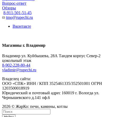
Вопрос-ответ
Обзоры
8-911-501-51-45
tmo@rupechi.ru
Вконтакте
Магазины г. Владимир
Владимир ул. Куйбышева, 28А Тандем корпус Север-2
цокольный этаж
8-902-228-80-44
vladimir@rupechi.ru
Владелец сайта:
ООО «СПК» ИНН / КПП 3525461335/352501001 ОГРН
1203500018919
Юридический и почтовый адрес 160019 г. Вологда ул.
Чернышевского д.141 оф.6
2026 © ЖарКо: печи, камины, котлы