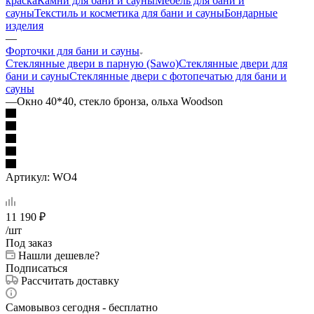
краска
Камни для бани и сауны
Мебель для бани и
сауны
Текстиль и косметика для бани и сауны
Бондарные
изделия
—
Форточки для бани и сауны
Стеклянные двери в парную (Sawo)
Стеклянные двери для
бани и сауны
Стеклянные двери с фотопечатью для бани и
сауны
—
Окно 40*40, стекло бронза, ольха Woodson
Артикул:
WO4
11 190
₽
/шт
Под заказ
Нашли дешевле?
Подписаться
Рассчитать доставку
Самовывоз сегодня - бесплатно