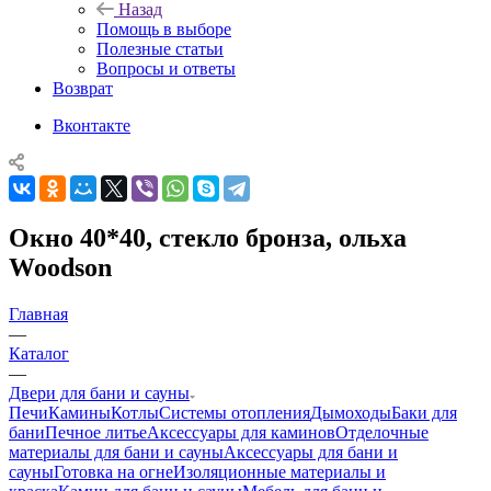
Назад
Помощь в выборе
Полезные статьи
Вопросы и ответы
Возврат
Вконтакте
Окно 40*40, стекло бронза, ольха
Woodson
Главная
—
Каталог
—
Двери для бани и сауны
Печи
Камины
Котлы
Системы отопления
Дымоходы
Баки для
бани
Печное литье
Аксессуары для каминов
Отделочные
материалы для бани и сауны
Аксессуары для бани и
сауны
Готовка на огне
Изоляционные материалы и