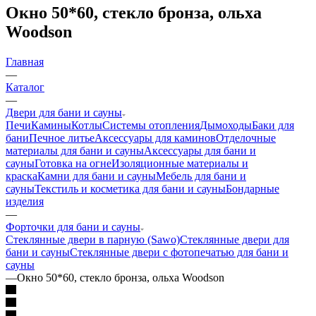
Окно 50*60, стекло бронза, ольха
Woodson
Главная
—
Каталог
—
Двери для бани и сауны
Печи
Камины
Котлы
Системы отопления
Дымоходы
Баки для
бани
Печное литье
Аксессуары для каминов
Отделочные
материалы для бани и сауны
Аксессуары для бани и
сауны
Готовка на огне
Изоляционные материалы и
краска
Камни для бани и сауны
Мебель для бани и
сауны
Текстиль и косметика для бани и сауны
Бондарные
изделия
—
Форточки для бани и сауны
Стеклянные двери в парную (Sawo)
Стеклянные двери для
бани и сауны
Стеклянные двери с фотопечатью для бани и
сауны
—
Окно 50*60, стекло бронза, ольха Woodson