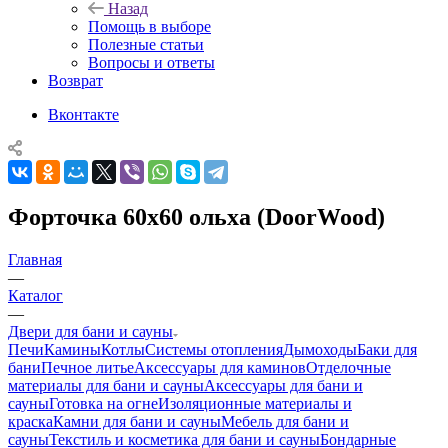
Назад
Помощь в выборе
Полезные статьи
Вопросы и ответы
Возврат
Вконтакте
Форточка 60х60 ольха (DoorWood)
Главная
—
Каталог
—
Двери для бани и сауны
Печи
Камины
Котлы
Системы отопления
Дымоходы
Баки для
бани
Печное литье
Аксессуары для каминов
Отделочные
материалы для бани и сауны
Аксессуары для бани и
сауны
Готовка на огне
Изоляционные материалы и
краска
Камни для бани и сауны
Мебель для бани и
сауны
Текстиль и косметика для бани и сауны
Бондарные